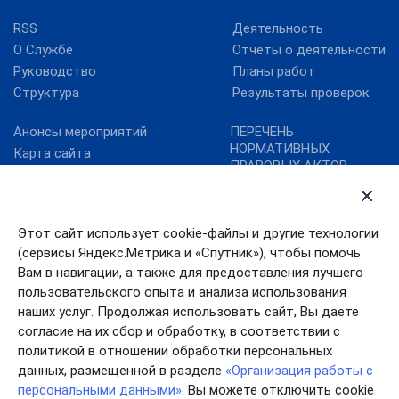
RSS
Деятельность
О Службе
Отчеты о деятельности
Руководство
Планы работ
Структура
Результаты проверок
Анонсы мероприятий
ПЕРЕЧЕНЬ
НОРМАТИВНЫХ
Карта сайта
ПРАВОВЫХ АКТОВ,
Контрольно-надзорная
СОДЕРЖАЩИХ
деятельность
ОБЯЗАТЕЛЬНЫЕ
Новости
ТРЕБОВАНИЯ
Этот сайт использует cookie-файлы и другие технологии
Портал госуслуг
(сервисы Яндекс.Метрика и «Спутник»), чтобы помочь
План преодоления
Вам в навигации, а также для предоставления лучшего
последствий эпидемии
пользовательского опыта и анализа использования
коронавируса в РФ
наших услуг. Продолжая использовать сайт, Вы даете
согласие на их сбор и обработку, в соответствии с
политикой в отношении обработки персональных
данных, размещенной в разделе
«Организация работы с
персональными данными»
. Вы можете отключить cookie