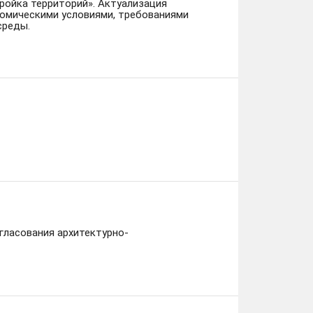
ройка территорий». Актуализация
номическими условиями, требованиями
среды.
гласования архитектурно-