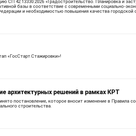
ию СП 42.13330.2026 «Градостроительство. Планировка и заст
ативной базы в соответствие с современными социально-эко
Федерации и необходимостью повышения качества городской 
тап «ГосСтарт.Стажировки»!
ие архитектурных решений в рамках КРТ
нято постановление, которое вносит изменение в Правила со
ального строительства.