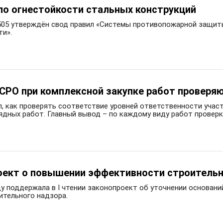
по огнестойкости стальных конструкций
 505 утверждён свод правил «Системы противопожарной защит
ти».
 СРО при комплексной закупке работ проверя
, как проверять соответствие уровней ответственности участ
ядных работ. Главный вывод – по каждому виду работ проверк
оект о повышении эффективности строительн
ду поддержала в I чтении законопроект об уточнении основан
ительного надзора.