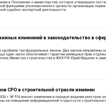
ения в Положение о министерстве, которое утверждено поста
рой функциями уполномоченного органа по организации, норм
ной судебно-экспертной деятельности.
важных изменений в законодательство в сфе
 одобрили три федеральных закона. Два закона направлены н
Еще один закон обеспечивает гарантии жилищных прав отдельн
титель Министра строительства и ЖКХ РФ Юрий Муценек и зам
нов СРО в строительной отрасли изменен
026 г. № 916 вносит изменения в порядок ведения реестров ч
ены на повышение информационной открытости строительного