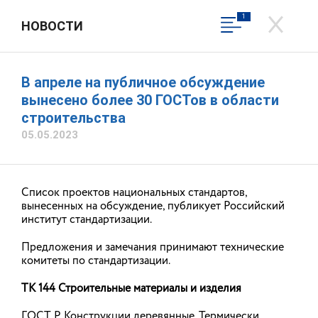
1
НОВОСТИ
СЛУЖБА ГОСУДАРСТВЕННОГО
СТРОИТЕЛЬНОГО НАДЗОРА
ИВАНОВСКОЙ ОБЛАСТИ
В апреле на публичное обсуждение
Официальный сайт
вынесено более 30 ГОСТов в области
строительства
Вход в личный кабинет
05.05.2023
Общественная приемная
Список проектов национальных стандартов,
вынесенных на обсуждение, публикует Российский
институт стандартизации.
Предложения и замечания принимают технические
комитеты по стандартизации.
ТК 144 Строительные материалы и изделия
ГОСТ Р Конструкции деревянные. Термически