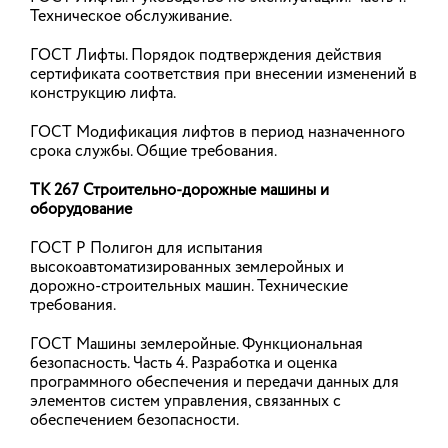
Техническое обслуживание.
20.05.2026
ГОСТ Лифты. Порядок подтверждения действия
сертификата соответствия при внесении изменений в
конструкцию лифта.
Более 2,8 тыс. новых и
актуализированных сметных норм
ГОСТ Модификация лифтов в период назначенного
срока службы. Общие требования.
внесены в ФСНБ-2022
Минстрой России приказом № 301/пр от 15 мая
ТК 267 Строительно-дорожные машины и
2026 года утвердил дополнения и изменения в
оборудование
федеральную сметную нормативную базу
ФСНБ-2022. Новая редакция начнет действовать
ГОСТ Р Полигон для испытания
с 25 мая 2026 года.
высокоавтоматизированных землеройных и
дорожно-строительных машин. Технические
19.05.2026
требования.
ГОСТ Машины землеройные. Функциональная
безопасность. Часть 4. Разработка и оценка
Суд: контракт на проектирование и
программного обеспечения и передачи данных для
изыскания требует членства в двух
элементов систем управления, связанных с
СРО
обеспечением безопасности.
Арбитражный суд Западно-Сибирского округа