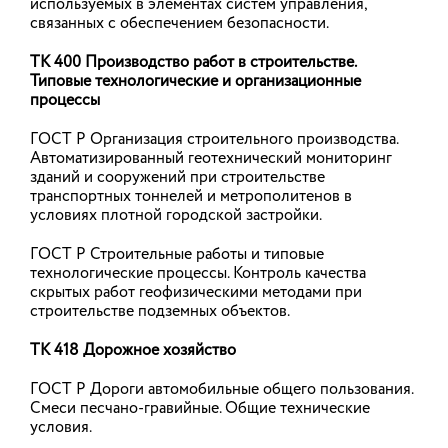
используемых в элементах систем управления,
связанных с обеспечением безопасности.
Всероссийское голосование за
объекты благоустройства на
ТК 400 Производство работ в строительстве.
Типовые технологические и организационные
сегодня собрало свыше 9,5
процессы
миллиона участников
ГОСТ Р Организация строительного производства.
Всероссийское голосование за объекты
благоустройства на сегодня собрало свыше 9,5
Автоматизированный геотехнический мониторинг
миллиона участников
зданий и сооружений при строительстве
транспортных тоннелей и метрополитенов в
условиях плотной городской застройки.
14.05.2026
ГОСТ Р Строительные работы и типовые
технологические процессы. Контроль качества
Как правильно учесть расходы по
скрытых работ геофизическими методами при
строительстве подземных объектов.
разработке проектной и сметной
документации
ТК 418 Дорожное хозяйство
Как правильно учесть расходы по разработке
проектной и сметной документации
ГОСТ Р Дороги автомобильные общего пользования.
Смеси песчано-гравийные. Общие технические
условия.
13.05.2026