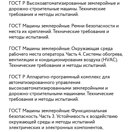
ГОСТ Р Высокоавтоматизированные землеройные и
постановлением от 16 марта 2026 года
согласился с выводами нижестоящих судебных
дорожно-строительные машины. Технические
инстанций: заказчик вправе требовать от
требования и методы испытаний.
участника закупки на выполнение инженерных
изысканий и архитектурно-строительного
ГОСТ Машины землеройные. Ремни безопасности и
проектирования членства в двух видах СРО.
места их креплений. Технические требования и
методы испытаний.
18.05.2026
ГОСТ Машины землеройные. Окружающая среда
рабочего места оператора. Часть 4. Системы обогрева,
вентиляции и кондиционирования воздуха (HVAC).
Минстрой России и ДОМ.РФ
Технические требования и методы испытаний.
запустили маркетплейс цифровых
решений для девелоперов
ГОСТ Р Аппаратно-программный комплекс для
автоматизированного управления
Минстрой России и «ДОМ.РФ Технологии» (входит
высокоавтоматизированными землеройными и
в группу ДОМ.РФ) запустили маркетплейс
дорожно-строительными машинами. Технические
российских цифровых решений для всех этапов
требования и методы испытаний.
девелоперского цикла. Платформа создана на
базе отраслевого центра по цифровизации
жилищного строительства «Эксперт.дом.рф».
ГОСТ Машины землеройные. Функциональная
безопасность. Часть 3. Устойчивость к воздействию
окружающей среды и методы испытаний
15.05.2026
электрических и электронных компонентов,