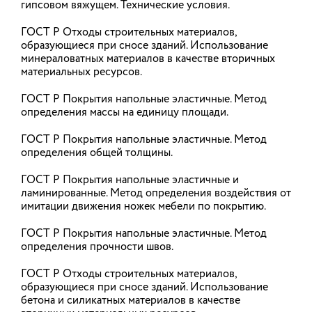
дорожную карту по оптимизации
гипсовом вяжущем. Технические условия.
исполнительной документации в
ГОСТ Р Отходы строительных материалов,
строительстве
образующиеся при сносе зданий. Использование
минераловатных материалов в качестве вторичных
Минстрой России подготовил дорожную карту по
оптимизации исполнительной документации в
материальных ресурсов.
строительстве. Документ предусматривает
последовательные изменения в
ГОСТ Р Покрытия напольные эластичные. Метод
градостроительном регулировании, подзаконных
определения массы на единицу площади.
актах и документах по стандартизации,
направленные на сокращение избыточных
процедур и переход к современным цифровым
ГОСТ Р Покрытия напольные эластичные. Метод
форматам ведения исполнительной
определения общей толщины.
документации.
ГОСТ Р Покрытия напольные эластичные и
22.05.2026
ламинированные. Метод определения воздействия от
имитации движения ножек мебели по покрытию.
ГОСТ Р Покрытия напольные эластичные. Метод
Утверждена отраслевая программа
определения прочности швов.
повышения производительности
труда в строительстве до 2030 года
ГОСТ Р Отходы строительных материалов,
образующиеся при сносе зданий. Использование
Минстрой утвердил программу повышения
бетона и силикатных материалов в качестве
производительности труда в сфере