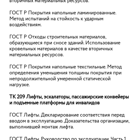
вторичных материальных ресурсов.
строительства до 2030 года. Отраслевым
центром компетенций по проектированию и
ГОСТ Р Покрытия напольные ламинированные.
строительству разработан паспорт программы,
которая задаст вектор перехода строительной
Метод испытаний на стойкость к ударным
отрасли к использованию технологий и
воздействиям.
инструментов бережливого производства,
повышающих производительность труда. Об
ГОСТ Р Отходы строительных материалов,
этом сообщил Заместитель Председателя
образующиеся при сносе зданий. Использование
Правительства Марат Хуснуллин.
кровельных материалов в качестве вторичных
материальных ресурсов.
21.05.2026
ГОСТ Р Покрытия напольные текстильные. Метод
определения уменьшения толщины покрытия при
непродолжительной умеренной статической
Состоялось заседание Экспертного
нагрузке.
совета НОСТРОЙ
138-е заседание Экспертного совета
ТК 209 Лифты, эскалаторы, пассажирские конвейеры
Национального объединения строителей
и подъемные платформы для инвалидов
(НОСТРОЙ) по вопросам совершенствования
законодательства в строительной сфере прошло
ГОСТ Лифты. Декларирование соответствия перед
19 мая 2026 года под председательством Алексея
вводом в эксплуатацию. Доказательства организации,
Белоусова. Заседание состоялось в режиме
видео-конференц-связи, его участниками стали
выполнившей монтаж лифта.
19 из 28 членов Экспертного совета с правом
голоса.
ГОСТ Лифты. Руководство по эксплуатации. Часть 1.