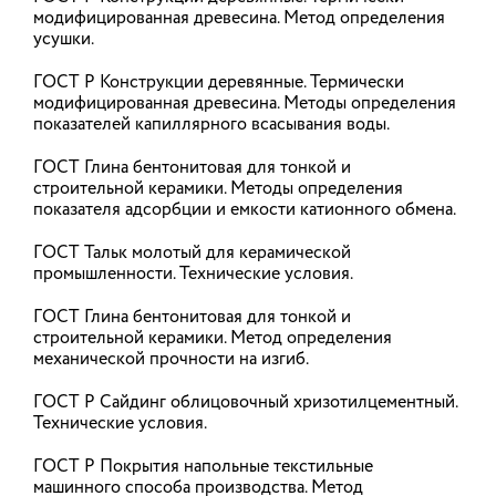
НОВОСТИ
модифицированная древесина. Метод определения
усушки.
ГОСТ Р Конструкции деревянные. Термически
АНОНСЫ
модифицированная древесина. Методы определения
показателей капиллярного всасывания воды.
ГОСТ Глина бентонитовая для тонкой и
В ГД предложили увеличить
строительной керамики. Методы определения
количество парковок при
показателя адсорбции и емкости катионного обмена.
строительстве новых домов
ГОСТ Тальк молотый для керамической
Депутаты думской фракции "Новые люди" во
промышленности. Технические условия.
главе с вице-спикером Госдумы Владиславом
Даванковым внесли в палату парламента
законопроект, который устанавливает
ГОСТ Глина бентонитовая для тонкой и
региональный коэффициент на количество
строительной керамики. Метод определения
парковочных мест при строительстве зданий не
механической прочности на изгиб.
ниже 1,2.
ГОСТ Р Сайдинг облицовочный хризотилцементный.
26.05.2026
Технические условия.
ГОСТ Р Покрытия напольные текстильные
машинного способа производства. Метод