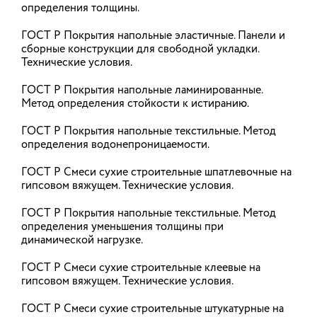
Стартовала подготовка ежегодного
определения толщины.
альманаха отраслевого журнала
«Вестник», приуроченного к 70-
ГОСТ Р Покрытия напольные эластичные. Панели и
сборные конструкции для свободной укладки.
летнему юбилею Дня строителя
Технические условия.
2026 год является знаковым для всех
представителей самой созидательной профессии
ГОСТ Р Покрытия напольные ламинированные.
на Земле: в августе День строителя будут
Метод определения стойкости к истиранию.
отмечать 70-й раз. К юбилею готовится выпуск
отраслевого журнала «Вестник», который
ГОСТ Р Покрытия напольные текстильные. Метод
обобщит опыт нескольких поколений
профессионалов — от ветеранов труда до
определения водонепроницаемости.
молодых специалистов. В номере запланированы
выступления Министра строительства и ЖКХ РФ
ГОСТ Р Смеси сухие строительные шпатлевочные на
Ирека Файзуллина, председателя Комитета
гипсовом вяжущем. Технические условия.
Госдумы по строительству и ЖКХ Сергея
Пахомова, президента Национального
объединения строителей (НОСТРОЙ) Антона
ГОСТ Р Покрытия напольные текстильные. Метод
Глушкова и ведущих экспертов отрасли.
определения уменьшения толщины при
динамической нагрузке.
25.05.2026
ГОСТ Р Смеси сухие строительные клеевые на
гипсовом вяжущем. Технические условия.
Минстрой России утвердил
ГОСТ Р Смеси сухие строительные штукатурные на