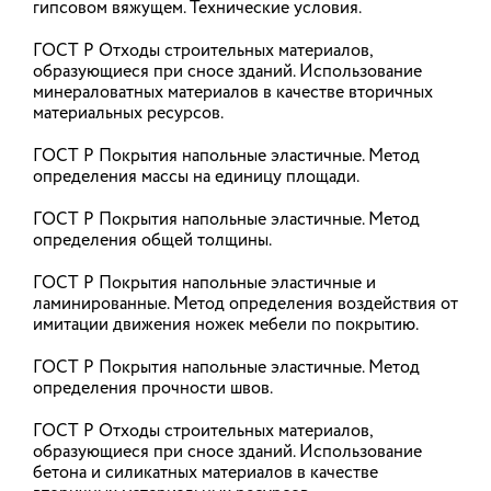
гипсовом вяжущем. Технические условия.
30.07.2026
ГОСТ Р Отходы строительных материалов,
образующиеся при сносе зданий. Использование
минераловатных материалов в качестве вторичных
Минстрой России берется за
материальных ресурсов.
организацию судебно-строительной
экспертизы
ГОСТ Р Покрытия напольные эластичные. Метод
определения массы на единицу площади.
Минстрой России разработал проект изменения в
Положение о министерстве, которое утверждено
ГОСТ Р Покрытия напольные эластичные. Метод
постановлением правительства России 18 ноября
2013 г. № 1038. Изменения наделяют Минстрой
определения общей толщины.
функциями уполномоченного органа по
организации, нормативно-правовому
ГОСТ Р Покрытия напольные эластичные и
регулированию и методическому обеспечению
ламинированные. Метод определения воздействия от
государственной судебно-экспертной
имитации движения ножек мебели по покрытию.
деятельности.
ГОСТ Р Покрытия напольные эластичные. Метод
29.07.2026
определения прочности швов.
ГОСТ Р Отходы строительных материалов,
образующиеся при сносе зданий. Использование
Совет Федерации одобрил ряд
бетона и силикатных материалов в качестве
важных изменений в