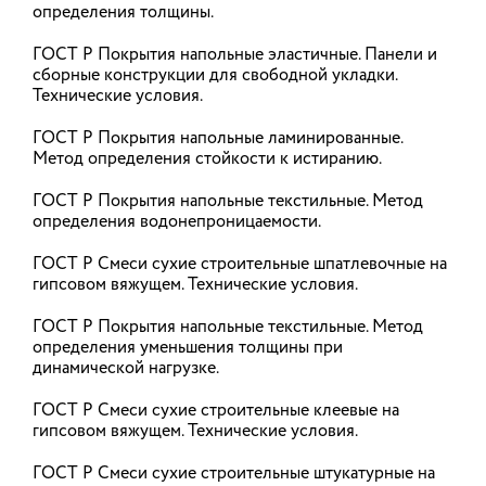
шумные строительные работы
определения толщины.
предлагают ввести в РФ
ГОСТ Р Покрытия напольные эластичные. Панели и
Единые "часы тишины" для работ, создающих
сборные конструкции для свободной укладки.
шум в жилых помещениях, предлагают ввести в
Технические условия.
России, соответствующий законопроект
размещен в системе обеспечения
ГОСТ Р Покрытия напольные ламинированные.
законодательной деятельности.
Метод определения стойкости к истиранию.
04.08.2026
ГОСТ Р Покрытия напольные текстильные. Метод
определения водонепроницаемости.
ГОСТ Р Смеси сухие строительные шпатлевочные на
Минстрой разъяснил порядок
гипсовом вяжущем. Технические условия.
замены строительных материалов
на аналоги
ГОСТ Р Покрытия напольные текстильные. Метод
определения уменьшения толщины при
При исполнении строительного контракта
динамической нагрузке.
материал или оборудование можно заменить на
аналог без корректировки проектной и рабочей
документации, если его характеристики
ГОСТ Р Смеси сухие строительные клеевые на
полностью соответствуют предусмотренным
гипсовом вяжущем. Технические условия.
проектом – это следует из письма Минстроя
России.
ГОСТ Р Смеси сухие строительные штукатурные на