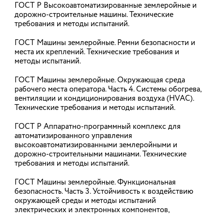
ГОСТ Р Высокоавтоматизированные землеройные и
головного мозга
дорожно-строительные машины. Технические
требования и методы испытаний.
Период с 20.07.2026 по 26.07.2026 объявлен
Министерством здравоохранения Российской
Федерации как «Неделя сохранения здоровья
ГОСТ Машины землеройные. Ремни безопасности и
головного мозга(в честь Всемирного дня мозга 22
места их креплений. Технические требования и
июля)».
методы испытаний.
20.07.2026
ГОСТ Машины землеройные. Окружающая среда
рабочего места оператора. Часть 4. Системы обогрева,
вентиляции и кондиционирования воздуха (HVAC).
Технические требования и методы испытаний.
Минстрой России актуализирует
базовые правила планировки и
ГОСТ Р Аппаратно-программный комплекс для
застройки территорий
автоматизированного управления
высокоавтоматизированными землеройными и
Минстрой России подготовил новую редакцию
дорожно-строительными машинами. Технические
СП 42.13330.2026 «Градостроительство.
требования и методы испытаний.
Планировка и застройка территорий».
Актуализация документа направлена на
приведение нормативной базы в соответствие с
ГОСТ Машины землеройные. Функциональная
современными социально-экономическими
безопасность. Часть 3. Устойчивость к воздействию
условиями, требованиями Градостроительного
окружающей среды и методы испытаний
кодекса Российской Федерации и
электрических и электронных компонентов,
необходимостью повышения качества городской