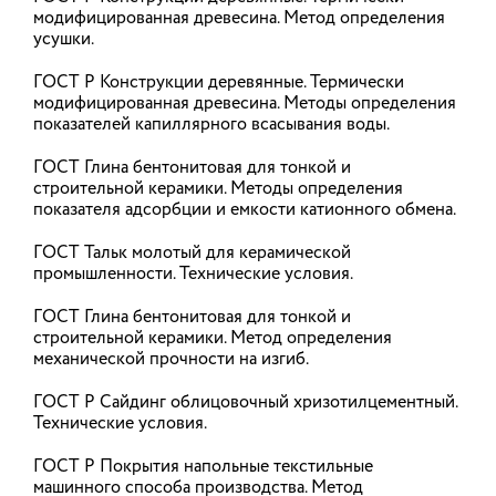
НОВОСТИ
модифицированная древесина. Метод определения
усушки.
ГОСТ Р Конструкции деревянные. Термически
АНОНСЫ
модифицированная древесина. Методы определения
показателей капиллярного всасывания воды.
ГОСТ Глина бентонитовая для тонкой и
Минстрой меняет типовые условия
строительной керамики. Методы определения
контрактов на подготовку
показателя адсорбции и емкости катионного обмена.
проектной документации
ГОСТ Тальк молотый для керамической
Минстрой России разработал и представил на
промышленности. Технические условия.
публичное обсуждение проект постановления
правительства России, в котором
устанавливаются требования по разработке и
ГОСТ Глина бентонитовая для тонкой и
ведению информационных моделей объектов
строительной керамики. Метод определения
капитального строительства.
механической прочности на изгиб.
ГОСТ Р Сайдинг облицовочный хризотилцементный.
06.08.2026
Технические условия.
ГОСТ Р Покрытия напольные текстильные
Единое ограничение времени на
машинного способа производства. Метод