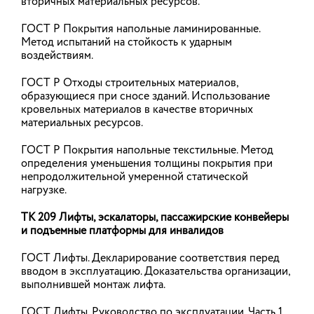
вторичных материальных ресурсов.
законодательство в сфере
градостроительства и защиты прав
ГОСТ Р Покрытия напольные ламинированные.
Метод испытаний на стойкость к ударным
граждан
воздействиям.
На пленарном заседании Совета Федерации
одобрили три федеральных закона. Два закона
ГОСТ Р Отходы строительных материалов,
направлены на совершенствование механизма
образующиеся при сносе зданий. Использование
комплексного развития территорий (КРТ). Еще
кровельных материалов в качестве вторичных
один закон обеспечивает гарантии жилищных
прав отдельных категорий граждан. В заседании
материальных ресурсов.
приняли участие статс-секретарь – заместитель
Министра строительства и ЖКХ РФ Юрий
ГОСТ Р Покрытия напольные текстильные. Метод
Муценек и заместитель Министра строительства
определения уменьшения толщины покрытия при
и ЖКХ РФ Константин Михайлик.
непродолжительной умеренной статической
нагрузке.
27.07.2026
ТК 209 Лифты, эскалаторы, пассажирские конвейеры
и подъемные платформы для инвалидов
Порядок ведения реестров членов
ГОСТ Лифты. Декларирование соответствия перед
СРО в строительной отрасли
вводом в эксплуатацию. Доказательства организации,
изменен
выполнившей монтаж лифта.
Постановление правительства от 21 июля 2026 г.
ГОСТ Лифты. Руководство по эксплуатации. Часть 1.
№ 916 вносит изменения в порядок ведения