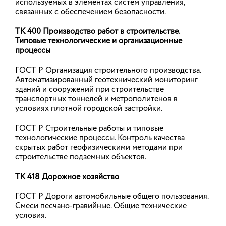
используемых в элементах систем управления,
среды.
связанных с обеспечением безопасности.
17.07.2026
ТК 400 Производство работ в строительстве.
Типовые технологические и организационные
процессы
Время действовать
ГОСТ Р Организация строительного производства.
Стартовала регистрация на федеральный этап
Автоматизированный геотехнический мониторинг
«ГосСтарт.Стажировки»!
зданий и сооружений при строительстве
транспортных тоннелей и метрополитенов в
условиях плотной городской застройки.
16.07.2026
ГОСТ Р Строительные работы и типовые
технологические процессы. Контроль качества
В России упростили согласование
скрытых работ геофизическими методами при
архитектурных решений в рамках
строительстве подземных объектов.
КРТ
ТК 418 Дорожное хозяйство
Правительством Российской Федерации принято
постановление, которое вносит изменение в
ГОСТ Р Дороги автомобильные общего пользования.
Правила согласования архитектурно-
Смеси песчано-гравийные. Общие технические
градостроительного облика объекта
условия.
капитального строительства.