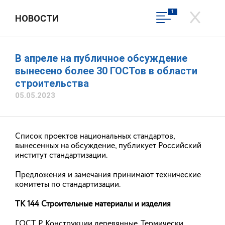
1
НОВОСТИ
СЛУЖБА ГОСУДАРСТВЕННОГО
СТРОИТЕЛЬНОГО НАДЗОРА
ИВАНОВСКОЙ ОБЛАСТИ
В апреле на публичное обсуждение
Официальный сайт
вынесено более 30 ГОСТов в области
строительства
Вход в личный кабинет
05.05.2023
Общественная приемная
Список проектов национальных стандартов,
вынесенных на обсуждение, публикует Российский
институт стандартизации.
Предложения и замечания принимают технические
комитеты по стандартизации.
ТК 144 Строительные материалы и изделия
ГОСТ Р Конструкции деревянные. Термически