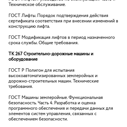
Техническое обслуживание.
реестров членов саморегулируемых организаций
строительной отрасли. Изменения направлены на
повышение информационной открытости
ГОСТ Лифты. Порядок подтверждения действия
строительного рынка.
сертификата соответствия при внесении изменений в
конструкцию лифта.
24.07.2026
ГОСТ Модификация лифтов в период назначенного
срока службы. Общие требования.
Минстрой России обновляет
ТК 267 Строительно-дорожные машины и
Правила мониторинга цен
оборудование
строительных ресурсов
ГОСТ Р Полигон для испытания
Минстрой России продолжает реформировать
высокоавтоматизированных землеройных и
систему ценообразования в строительной
дорожно-строительных машин. Технические
отрасли – разработан проект постановления
требования.
правительства России о внесении изменений в
Правила мониторинга цен строительных ресурсов.
ГОСТ Машины землеройные. Функциональная
безопасность. Часть 4. Разработка и оценка
22.07.2026
программного обеспечения и передачи данных для
элементов систем управления, связанных с
обеспечением безопасности.
Неделя сохранения здоровья