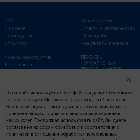
RSS
Деятельность
О Службе
Отчеты о деятельности
Руководство
Планы работ
Структура
Результаты проверок
Анонсы мероприятий
ПЕРЕЧЕНЬ
НОРМАТИВНЫХ
Карта сайта
ПРАВОВЫХ АКТОВ,
Контрольно-надзорная
СОДЕРЖАЩИХ
деятельность
ОБЯЗАТЕЛЬНЫЕ
Новости
ТРЕБОВАНИЯ
Этот сайт использует cookie-файлы и другие технологии
Портал госуслуг
(сервисы Яндекс.Метрика и «Спутник»), чтобы помочь
План преодоления
Вам в навигации, а также для предоставления лучшего
последствий эпидемии
пользовательского опыта и анализа использования
коронавируса в РФ
наших услуг. Продолжая использовать сайт, Вы даете
согласие на их сбор и обработку, в соответствии с
политикой в отношении обработки персональных