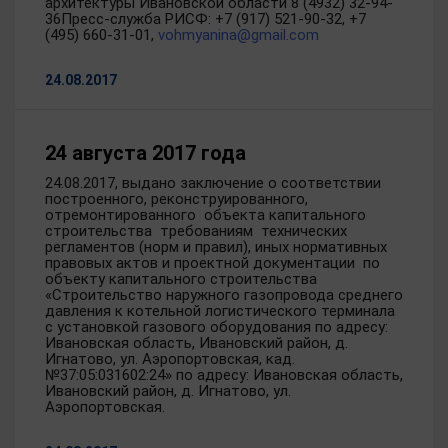
архитектуры Ивановской области 8 (4932) 32-94-
36Пресс-служба РИСФ: +7 (917) 521-90-32, +7
(495) 660-31-01,
vohmyanina@gmail.com
24.08.2017
24 августа 2017 года
24.08.2017, выдано заключение о соответствии
построенного, реконструированного,
отремонтированного объекта капитального
строительства требованиям технических
регламентов (норм и правил), иных нормативных
правовых актов и проектной документации по
объекту капитального строительства
«Строительство наружного газопровода среднего
давления к котельной логистического терминала
с установкой газового оборудования по адресу:
Ивановская область, Ивановский район, д.
Игнатово, ул. Аэропортовская, кад.
№37:05:031602:24» по адресу: Ивановская область,
Ивановский район, д. Игнатово, ул.
Аэропортовская.