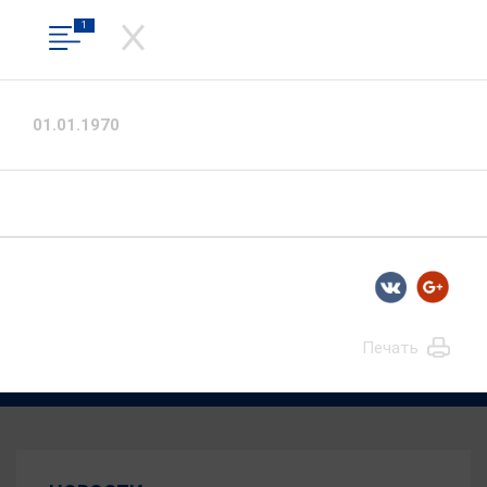
1
СЛУЖБА ГОСУДАРСТВЕННОГО
СТРОИТЕЛЬНОГО НАДЗОРА
ИВАНОВСКОЙ ОБЛАСТИ
01.01.1970
Официальный сайт
Вход в личный кабинет
Общественная приемная
Печать