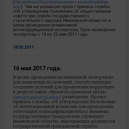
(
/deyatelnost/koordinatsionnye-i-soveshhatelnye-
org/
). Там же размещен проект приказа службы
«Об утверждении Положения об общественном
совете при службе государственного
строительного надзора Ивановской области» в
целях проведения независимой
антикоррупционной экспертизы. Срок проведения
экспертизы с 18 по 23 мая 2017 года.
18.05.2017
16 мая 2017 года.
В целях проведения независимой экспертизы
для выявления положений, способствующих
созданию условий для проявления коррупции
в разделе сайта «Проекты правовых актов»
(
/proekty-pravovyh-aktov/
) размещены:
Проект
приказа Службы «Об утверждении Положения
об аттестационной комиссии для проведения
аттестации и квалификационного экзамена
государственных гражданских служащих
Ивановской области, замещающих должности
государственной гражданской службы