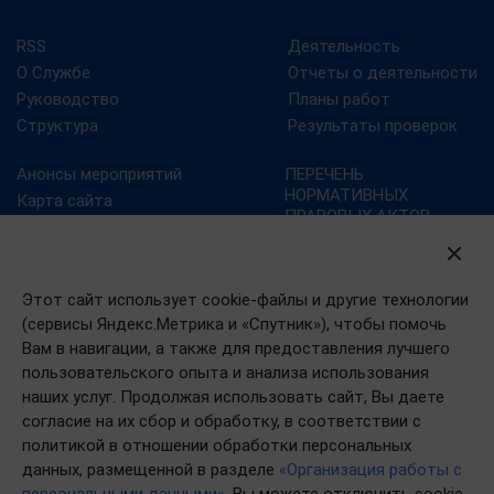
RSS
Деятельность
О Службе
Отчеты о деятельности
Руководство
Планы работ
Структура
Результаты проверок
Анонсы мероприятий
ПЕРЕЧЕНЬ
НОРМАТИВНЫХ
Карта сайта
ПРАВОВЫХ АКТОВ,
Контрольно-надзорная
СОДЕРЖАЩИХ
деятельность
ОБЯЗАТЕЛЬНЫЕ
Новости
ТРЕБОВАНИЯ
Этот сайт использует cookie-файлы и другие технологии
Портал госуслуг
(сервисы Яндекс.Метрика и «Спутник»), чтобы помочь
План преодоления
Вам в навигации, а также для предоставления лучшего
последствий эпидемии
пользовательского опыта и анализа использования
коронавируса в РФ
наших услуг. Продолжая использовать сайт, Вы даете
согласие на их сбор и обработку, в соответствии с
политикой в отношении обработки персональных
данных, размещенной в разделе
«Организация работы с