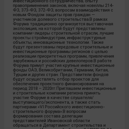
инвестиционного сотрудничества; опыту
правоприменения законов, включая новеллы 214-
ФЗ, 373-ФЗ, 372-ФЗ; вопросам взаимодействия с
новым Фондом защиты прав граждан —
участников долевого строительства.В рамках
Форума традиционно организуется выставочная
экспозиция, на которой будут представлены
компании–лидеры строительной отрасли, лучшие
проекты стройиндустрии, инфраструктурные
объекты, инновационные технологии. Также
будут презентованы передовые строительные и
инвестиционные программы регионов с целью
реализации приоритетных программ, привлечения
зарубежных и российских девелоперов.В работе
Форума примут участия крупные инвестиционные
фонды ОАЭ, Великобритании, Германии, Китая,
Турции и других стран. Представители фондов
будут осуществлять отбор проектов для
обеспечения проектного финансирования на
период 2018 – 2020гг.Приглашаем инвестиционные
и строительные компании региона принять
участие Форуме в качестве слушателя/
выступающего/экспонента, а также стать
партнерами «VI Российского инвестиционно-
строительного форума».В вопросам
формирования состава делегации
представителей Ивановской области
обращаться в Департамент строительства и