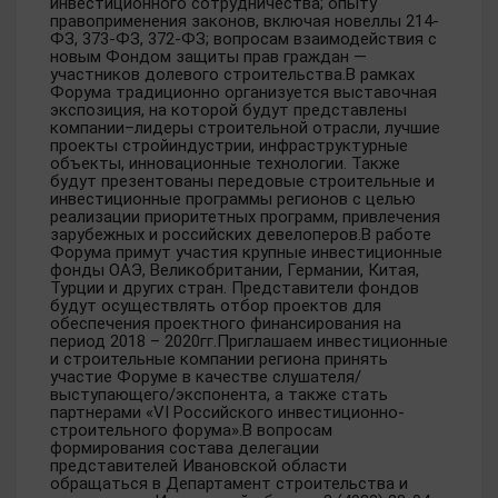
инвестиционного сотрудничества; опыту
правоприменения законов, включая новеллы 214-
ФЗ, 373-ФЗ, 372-ФЗ; вопросам взаимодействия с
новым Фондом защиты прав граждан —
участников долевого строительства.В рамках
Форума традиционно организуется выставочная
экспозиция, на которой будут представлены
компании–лидеры строительной отрасли, лучшие
проекты стройиндустрии, инфраструктурные
объекты, инновационные технологии. Также
будут презентованы передовые строительные и
инвестиционные программы регионов с целью
реализации приоритетных программ, привлечения
зарубежных и российских девелоперов.В работе
Форума примут участия крупные инвестиционные
фонды ОАЭ, Великобритании, Германии, Китая,
Турции и других стран. Представители фондов
будут осуществлять отбор проектов для
обеспечения проектного финансирования на
период 2018 – 2020гг.Приглашаем инвестиционные
и строительные компании региона принять
участие Форуме в качестве слушателя/
выступающего/экспонента, а также стать
партнерами «VI Российского инвестиционно-
строительного форума».В вопросам
формирования состава делегации
представителей Ивановской области
обращаться в Департамент строительства и