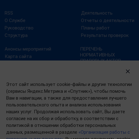
RSS
Деятельность
О Службе
Отчеты о деятельности
Руководство
Планы работ
Структура
Результаты проверок
Анонсы мероприятий
ПЕРЕЧЕНЬ
НОРМАТИВНЫХ
Карта сайта
ПРАВОВЫХ АКТОВ,
Контрольно-надзорная
СОДЕРЖАЩИХ
деятельность
ОБЯЗАТЕЛЬНЫЕ
Новости
ТРЕБОВАНИЯ
Этот сайт использует cookie-файлы и другие технологии
Портал госуслуг
(сервисы Яндекс.Метрика и «Спутник»), чтобы помочь
План преодоления
Вам в навигации, а также для предоставления лучшего
последствий эпидемии
пользовательского опыта и анализа использования
коронавируса в РФ
наших услуг. Продолжая использовать сайт, Вы даете
согласие на их сбор и обработку, в соответствии с
политикой в отношении обработки персональных
данных, размещенной в разделе
«Организация работы с