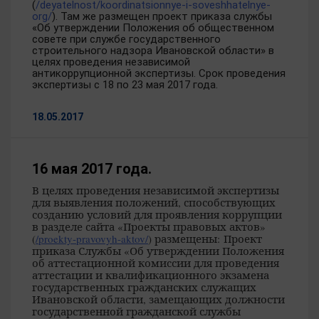
(
/deyatelnost/koordinatsionnye-i-soveshhatelnye-
org/
). Там же размещен проект приказа службы
«Об утверждении Положения об общественном
совете при службе государственного
строительного надзора Ивановской области» в
целях проведения независимой
антикоррупционной экспертизы. Срок проведения
экспертизы с 18 по 23 мая 2017 года.
18.05.2017
16 мая 2017 года.
В целях проведения независимой экспертизы
для выявления положений, способствующих
созданию условий для проявления коррупции
в разделе сайта «Проекты правовых актов»
(
/proekty-pravovyh-aktov/
) размещены:
Проект
приказа Службы «Об утверждении Положения
об аттестационной комиссии для проведения
аттестации и квалификационного экзамена
государственных гражданских служащих
Ивановской области, замещающих должности
государственной гражданской службы