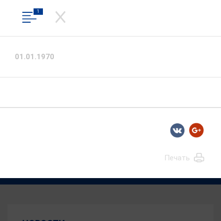
1
СЛУЖБА ГОСУДАРСТВЕННОГО
СТРОИТЕЛЬНОГО НАДЗОРА
ИВАНОВСКОЙ ОБЛАСТИ
01.01.1970
Официальный сайт
Вход в личный кабинет
Общественная приемная
Печать