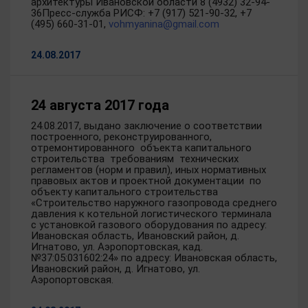
архитектуры Ивановской области 8 (4932) 32-94-
36Пресс-служба РИСФ: +7 (917) 521-90-32, +7
(495) 660-31-01,
vohmyanina@gmail.com
24.08.2017
24 августа 2017 года
24.08.2017, выдано заключение о соответствии
построенного, реконструированного,
отремонтированного объекта капитального
строительства требованиям технических
регламентов (норм и правил), иных нормативных
правовых актов и проектной документации по
объекту капитального строительства
«Строительство наружного газопровода среднего
давления к котельной логистического терминала
с установкой газового оборудования по адресу:
Ивановская область, Ивановский район, д.
Игнатово, ул. Аэропортовская, кад.
№37:05:031602:24» по адресу: Ивановская область,
Ивановский район, д. Игнатово, ул.
Аэропортовская.