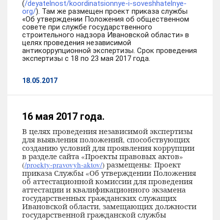
(
/deyatelnost/koordinatsionnye-i-soveshhatelnye-
org/
). Там же размещен проект приказа службы
«Об утверждении Положения об общественном
совете при службе государственного
строительного надзора Ивановской области» в
целях проведения независимой
антикоррупционной экспертизы. Срок проведения
экспертизы с 18 по 23 мая 2017 года.
18.05.2017
16 мая 2017 года.
В целях проведения независимой экспертизы
для выявления положений, способствующих
созданию условий для проявления коррупции
в разделе сайта «Проекты правовых актов»
(
/proekty-pravovyh-aktov/
) размещены:
Проект
приказа Службы «Об утверждении Положения
об аттестационной комиссии для проведения
аттестации и квалификационного экзамена
государственных гражданских служащих
Ивановской области, замещающих должности
государственной гражданской службы