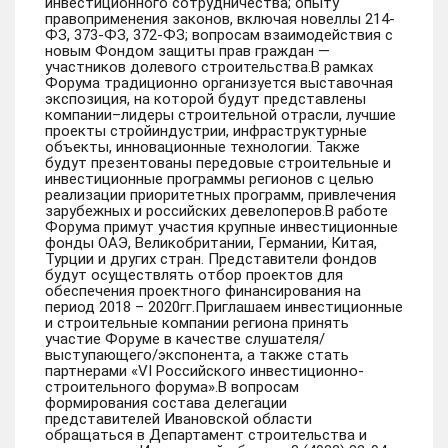
инвестиционного сотрудничества; опыту
правоприменения законов, включая новеллы 214-
ФЗ, 373-ФЗ, 372-ФЗ; вопросам взаимодействия с
новым Фондом защиты прав граждан —
участников долевого строительства.В рамках
Форума традиционно организуется выставочная
экспозиция, на которой будут представлены
компании–лидеры строительной отрасли, лучшие
проекты стройиндустрии, инфраструктурные
объекты, инновационные технологии. Также
будут презентованы передовые строительные и
инвестиционные программы регионов с целью
реализации приоритетных программ, привлечения
зарубежных и российских девелоперов.В работе
Форума примут участия крупные инвестиционные
фонды ОАЭ, Великобритании, Германии, Китая,
Турции и других стран. Представители фондов
будут осуществлять отбор проектов для
обеспечения проектного финансирования на
период 2018 – 2020гг.Приглашаем инвестиционные
и строительные компании региона принять
участие Форуме в качестве слушателя/
выступающего/экспонента, а также стать
партнерами «VI Российского инвестиционно-
строительного форума».В вопросам
формирования состава делегации
представителей Ивановской области
обращаться в Департамент строительства и