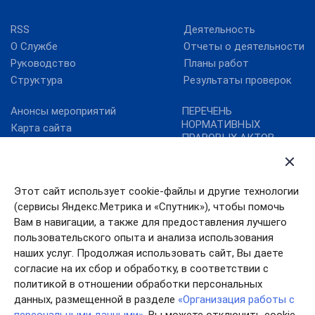
RSS
Деятельность
О Службе
Отчеты о деятельности
Руководство
Планы работ
Структура
Результаты проверок
Анонсы мероприятий
ПЕРЕЧЕНЬ
НОРМАТИВНЫХ
Карта сайта
ПРАВОВЫХ АКТОВ,
Контрольно-надзорная
СОДЕРЖАЩИХ
деятельность
ОБЯЗАТЕЛЬНЫЕ
Новости
ТРЕБОВАНИЯ
Этот сайт использует cookie-файлы и другие технологии
Портал госуслуг
(сервисы Яндекс.Метрика и «Спутник»), чтобы помочь
План преодоления
Вам в навигации, а также для предоставления лучшего
последствий эпидемии
пользовательского опыта и анализа использования
коронавируса в РФ
наших услуг. Продолжая использовать сайт, Вы даете
согласие на их сбор и обработку, в соответствии с
политикой в отношении обработки персональных
данных, размещенной в разделе
«Организация работы с