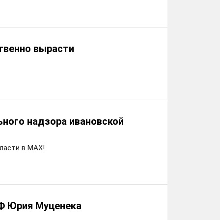
твенно вырасти
ного надзора ивановской
ласти в MAX!
РФ Юрия Муценека