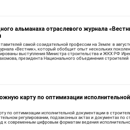
ого альманаха отраслевого журнала «Вестник
я
ставителей самой созидательной профессии на Земле: в август
урнала «Вестник», который обобщит опыт нескольких поколен
нированы выступления Министра строительства и ЖКХ РФ Ире
ахомова, президента Национального объединения строителей
ожную карту по оптимизации исполнительной
ту по оптимизации исполнительной документации в строител
тельном регулировании, подзаконных актах и документах по с
од к современным цифровым форматам ведения исполнительно