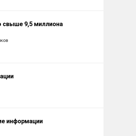
о свыше 9,5 миллиона
иков
тации
ие информации