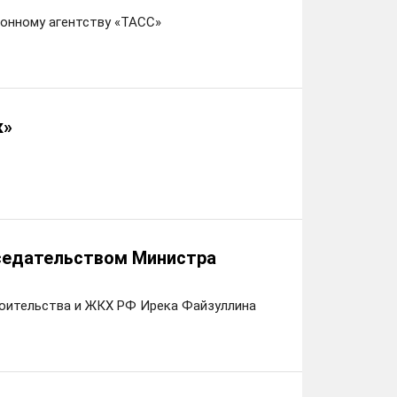
онному агентству «ТАСС»
к»
седательством Министра
оительства и ЖКХ РФ Ирека Файзуллина